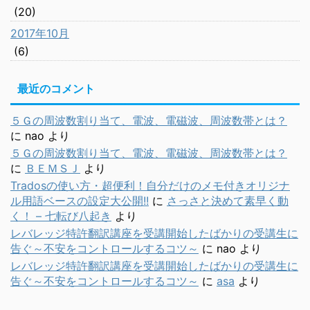
(20)
2017年10月
(6)
最近のコメント
５Ｇの周波数割り当て、電波、電磁波、周波数帯とは？
に
nao
より
５Ｇの周波数割り当て、電波、電磁波、周波数帯とは？
に
ＢＥＭＳＪ
より
Tradosの使い方・超便利！自分だけのメモ付きオリジナ
ル用語ベースの設定大公開!!
に
さっさと決めて素早く動
く！ – 七転び八起き
より
レバレッジ特許翻訳講座を受講開始したばかりの受講生に
告ぐ～不安をコントロールするコツ～
に
nao
より
レバレッジ特許翻訳講座を受講開始したばかりの受講生に
告ぐ～不安をコントロールするコツ～
に
asa
より