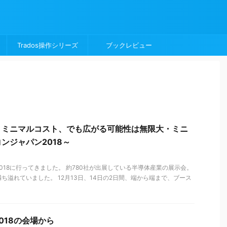
Trados操作シリーズ
ブックレビュー
、ミニマルコスト、でも広がる可能性は無限大・ミニ
ンジャパン2018～
018に行ってきました。 約780社が出展している半導体産業の展示会。
ち溢れていました。 12月13日、14日の2日間、端から端まで、ブース
018の会場から