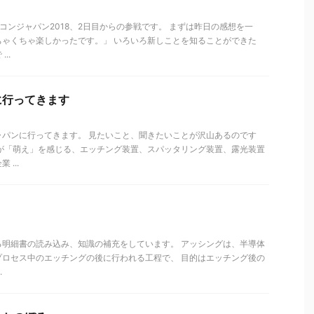
コンジャパン2018、2日目からの参戦です。 まずは昨日の感想を一
ちゃくちゃ楽しかったです。」 いろいろ新しことを知ることができた
..
に行ってきます
ャパンに行ってきます。 見たいこと、聞きたいことが沢山あるのです
分が「萌え」を感じる、エッチング装置、スパッタリング装置、露光装置
...
る明細書の読み込み、知識の補充をしています。 アッシングは、半導体
プロセス中のエッチングの後に行われる工程で、 目的はエッチング後の
.