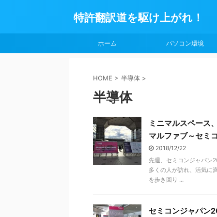
特許翻訳道を駆け上がれ！
ホーム
パソコン環境
HOME
>
半導体
>
半導体
ミニマルスペース
マルファブ～セミコ
2018/12/22
先週、セミコンジャパン2
多くの人が訪れ、活気に満
を歩き回り ...
セミコンジャパン2