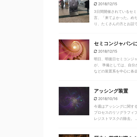
2018/12/15
3日間開催されているセミ
言、「来てよかった。め
り、たくさんの方とお話で .
セミコンジャパン
2018/12/15
明日、明後日セミコンジ
が、 準備としては、自
などの装置系を中心に各企業 
アッシング装置
2018/10/16
今週はアッシングに関す
プロセスのリソグラフィ
レジストマスクの除去。 ..