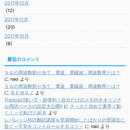
2017年12月
(12)
2017年11月
(20)
2017年10月
(6)
最近のコメント
５Ｇの周波数割り当て、電波、電磁波、周波数帯とは？
に
nao
より
５Ｇの周波数割り当て、電波、電磁波、周波数帯とは？
に
ＢＥＭＳＪ
より
Tradosの使い方・超便利！自分だけのメモ付きオリジナ
ル用語ベースの設定大公開!!
に
さっさと決めて素早く動
く！ – 七転び八起き
より
レバレッジ特許翻訳講座を受講開始したばかりの受講生に
告ぐ～不安をコントロールするコツ～
に
nao
より