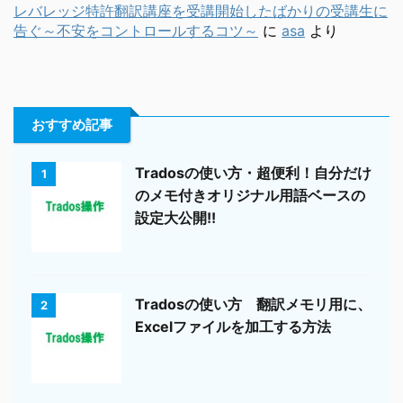
レバレッジ特許翻訳講座を受講開始したばかりの受講生に
告ぐ～不安をコントロールするコツ～
に
asa
より
おすすめ記事
Tradosの使い方・超便利！自分だけ
1
のメモ付きオリジナル用語ベースの
設定大公開!!
Tradosの使い方 翻訳メモリ用に、
2
Excelファイルを加工する方法