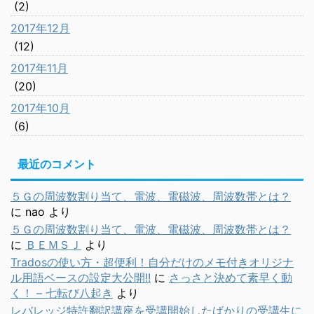
(2)
2017年12月
(12)
2017年11月
(20)
2017年10月
(6)
最近のコメント
５Ｇの周波数割り当て、電波、電磁波、周波数帯とは？
に
nao
より
５Ｇの周波数割り当て、電波、電磁波、周波数帯とは？
に
ＢＥＭＳＪ
より
Tradosの使い方・超便利！自分だけのメモ付きオリジナ
ル用語ベースの設定大公開!!
に
さっさと決めて素早く動
く！ – 七転び八起き
より
レバレッジ特許翻訳講座を受講開始したばかりの受講生に