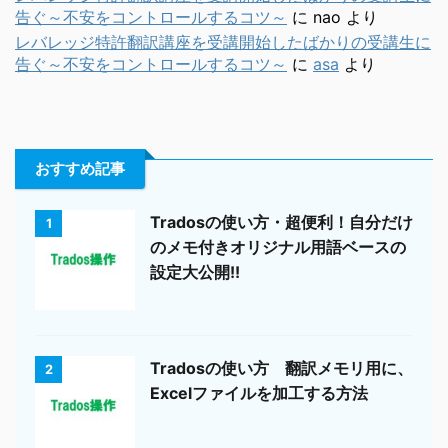
告ぐ～不安をコントロールするコツ～
に
nao
より
レバレッジ特許翻訳講座を受講開始したばかりの受講生に
告ぐ～不安をコントロールするコツ～
に
asa
より
おすすめ記事
Tradosの使い方・超便利！自分だけ
1
のメモ付きオリジナル用語ベースの
設定大公開!!
Tradosの使い方 翻訳メモリ用に、
2
Excelファイルを加工する方法