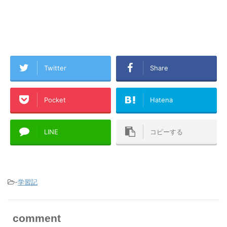
Twitter
Share
Pocket
Hatena
LINE
コピーする
-
学習記
comment